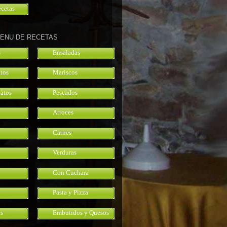
ecetas
ENU DE RECETAS
s
Ensaladas
atos
Mariscos
atos
Pescados
Arroces
Carnes
Verduras
Con Cuchara
Pasta y Pizza
s
Embutidos y Quesos