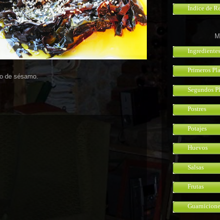
Índice de R
M
Ingrediente
Primeros Pl
to de sésamo.
Segundos Pl
Postres
Potajes
Huevos
Salsas
Frutas
Guarnicione