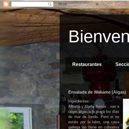
Bienven
Restaurantes
Secci
Ensalada de Wakame (Algas)
Ingredientes:
Alberto y María Xesús , van a
coger algas a la playa los días
de mar de fondo. Pero si no
estáis por la labor, una casa
gallega las tiene en conserva