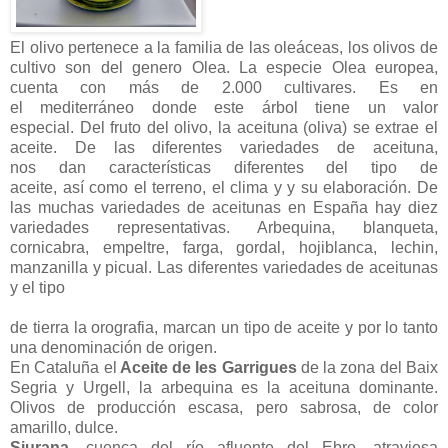
El olivo pertenece a la familia de las oleáceas, los olivos de
cultivo son del genero Olea. La especie Olea europea,
cuenta con más de 2.000 cultivares. Es en
el mediterráneo donde este árbol tiene un valor
especial. Del fruto del olivo, la aceituna (oliva) se extrae el
aceite. De las diferentes variedades de aceituna,
nos dan características diferentes del tipo de
aceite, así como el terreno, el clima y y su elaboración. De
las muchas variedades de aceitunas en España hay diez
variedades representativas. Arbequina, blanqueta,
cornicabra, empeltre, farga, gordal, hojiblanca, lechin,
manzanilla y picual. Las diferentes variedades de aceitunas
y el tipo
de tierra la orografia, marcan un tipo de aceite y por lo tanto
una denominación de origen.
En Cataluña el
Aceite de les Garrigues
de la zona del Baix
Segria y Urgell, la arbequina es la aceituna dominante.
Olivos de producción escasa, pero sabrosa, de color
amarillo, dulce.
Siurana
, cuenca del río afluente del Ebro, atraviesa