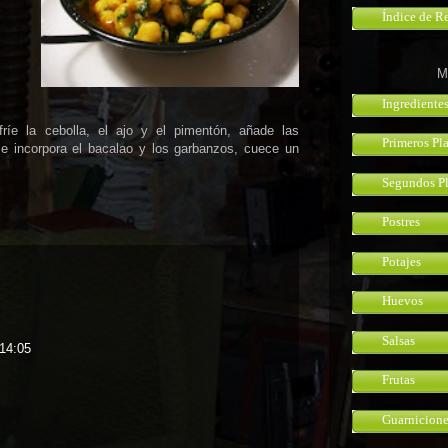
Índice de R
M
Ingrediente
ríe la cebolla, el ajo y el pimentón, añade las
Primeros Pl
 e incorpora el bacalao y los garbanzos, cuece un
Segundos Pl
Postres
Potajes
Huevos
Salsas
 14:05
Frutas
Guarnicione