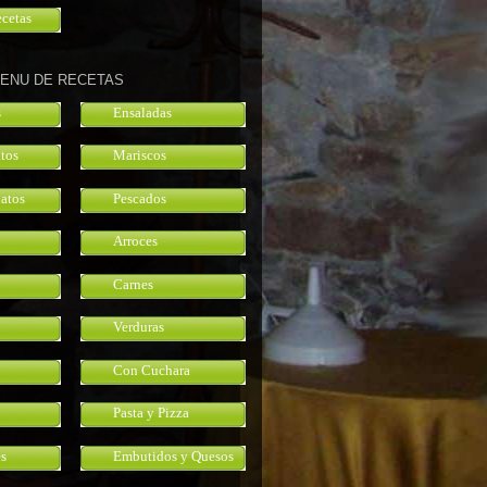
ecetas
ENU DE RECETAS
s
Ensaladas
atos
Mariscos
atos
Pescados
Arroces
Carnes
Verduras
Con Cuchara
Pasta y Pizza
s
Embutidos y Quesos