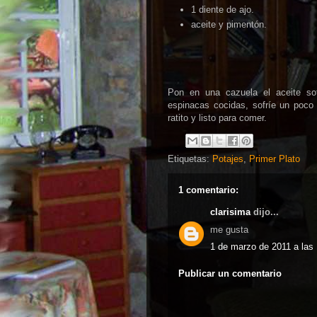
1 diente de ajo.
aceite y pimentón.
Pon en una cazuela el aceite sof
espinacas cocidas, sofríe un poco
ratito y listo para comer.
Etiquetas:
Potajes
,
Primer Plato
1 comentario:
clarisima
dijo...
me gusta
1 de marzo de 2011 a las
Publicar un comentario