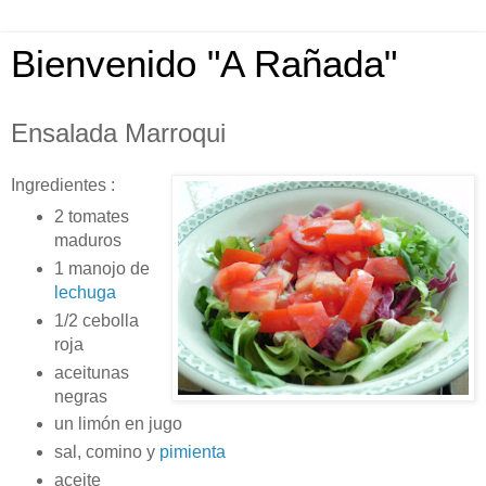
Bienvenido "A Rañada"
Ensalada Marroqui
Ingredientes :
2 tomates
maduros
1 manojo de
lechuga
1/2 cebolla
roja
aceitunas
negras
un limón en jugo
sal, comino y
pimienta
aceite